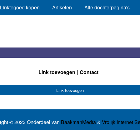
Linktegoed kopen
Artikelen
Alle dochterpagina's
Link toevoegen
Contact
Link toevoegen
ight © 2023 Onderdeel van
BaakmanMedia
&
Vrolijk Internet S